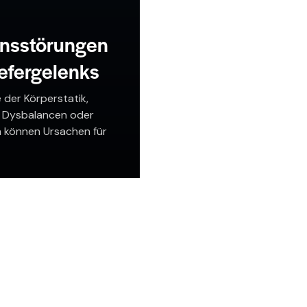
onsstörungen
efergelenks
 der Körperstatik,
 Dysbalancen oder
n können Ursachen für
ne CMD sein.