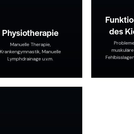
Funkti
des Ki
Physiotherapie
Probleme
Manuelle Therapie,
muskuläre
Krankengymnastik, Manuelle
Fehlbisslage
Lymphdrainage u.v.m.
ei