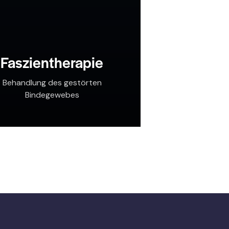
Faszientherapie
Behandlung des gestörten
Bindegewebes