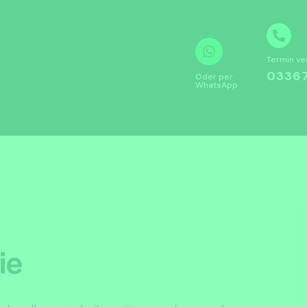
Termin ve
03367
Oder per
WhatsApp
ie