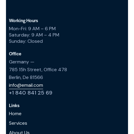
Working Hours
Mon-Fri: 9 AM – 6 PM
Saturday: 9 AM – 4 PM
Sunday: Closed
Office
Germany —
785 15h Street, Office 478
Berlin, De 81566
info@email.com
+1 840 841 25 69
Links
Home
Services
About Us